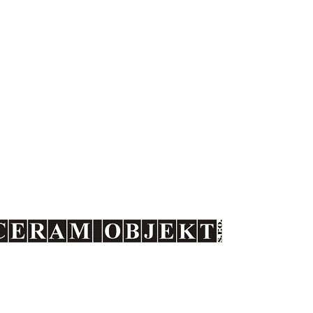
Keramické fasády
Keramické bazény
působí na tuzemském trhu
st společnosti CERAM OBJEKT s.r.o.
snažíme uplatnit v různých projektech v České republice. N
rojektanty, kterým se snažíme poskytnout maximální technickou p
ativních keramických materiálů v jejich projektech.