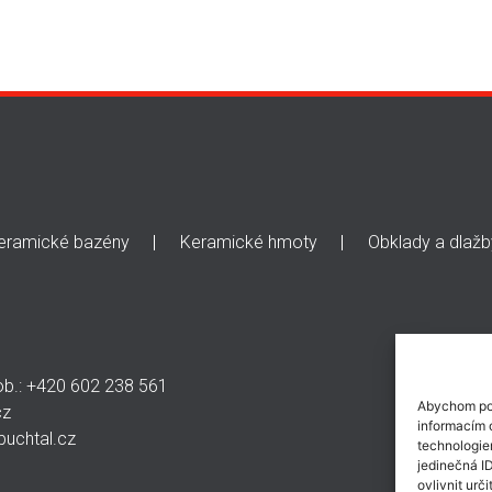
eramické bazény
Keramické hmoty
Obklady a dlažb
ob.: +420 602 238 561
Abychom pos
cz
informacím o
uchtal.cz
technologie
jedinečná I
ovlivnit urči