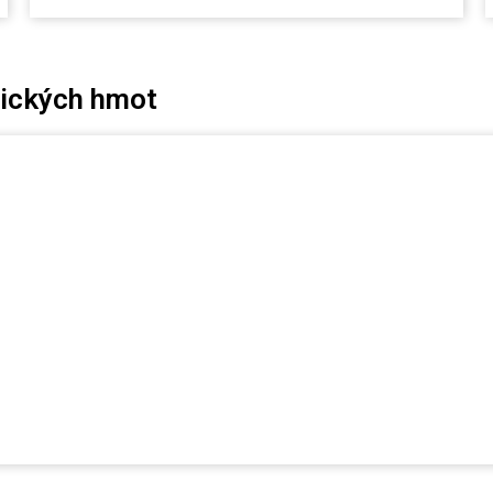
mických hmot
OTOVOSTI
esa: