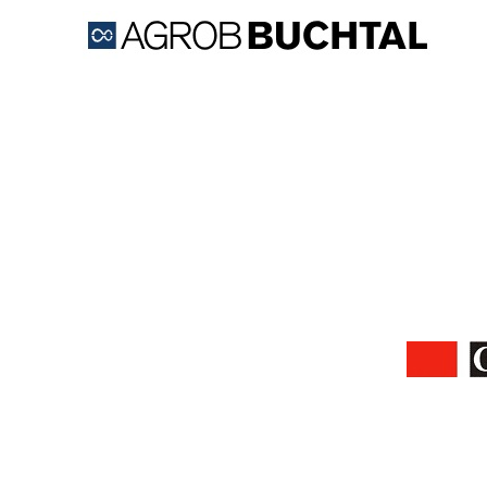
Firma AGROB BUCHTAL CZ 
jako součá
Výrobky AGROB BUCHTAL SOLAR CERAMICS se 
zaměřuje hlavně na spolupráci s architekty a p
zajímavých inov