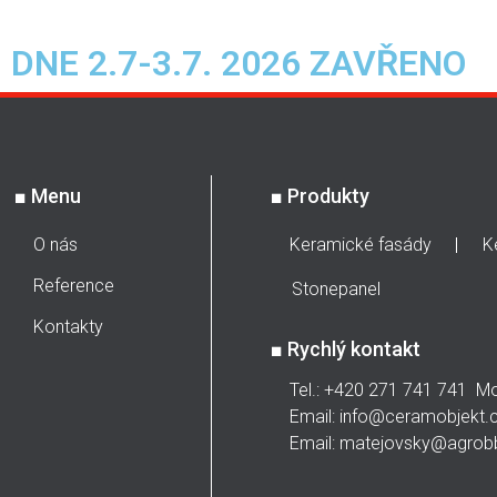
DNE 2.7-3.7. 2026 ZAVŘENO
■
Menu
■
Produkty
O nás
Keramické fasády
K
Reference
Stonepanel
Kontakty
■
Rychlý kontakt
Tel.: +420 271 741 741 M
Email: info@ceramobjekt.
Email: matejovsky@agrobb