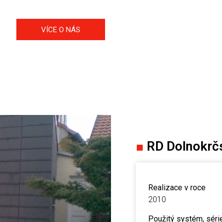
VÍCE O NÁS
■
RD Dolnokrč
Realizace v roce
2010
Použitý systém, séri