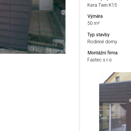
Kera Twin K15
Výměra
50 m²
Typ stavby
Rodinné domy
Montážní firma
Fastec s.r.o.