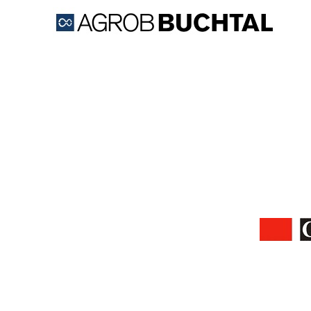
Firma AGROB BUCHTAL CZ 
jako součá
Výrobky AGROB BUCHTAL SOLAR CERAMICS se 
zaměřuje hlavně na spolupráci s architekty a p
zajímavých inov