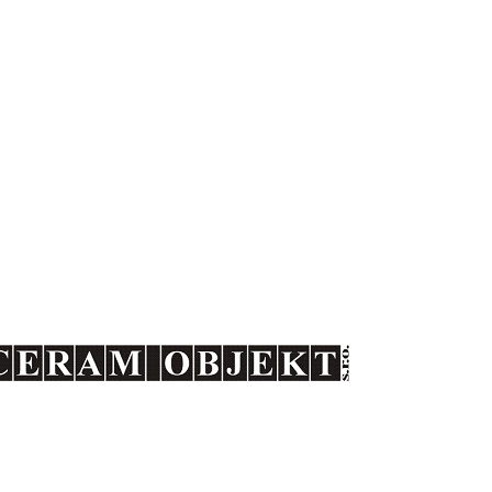
Keramické fasády
Keramické bazény
působí na tuzemském trhu
st společnosti CERAM OBJEKT s.r.o.
snažíme uplatnit v různých projektech v České republice. N
rojektanty, kterým se snažíme poskytnout maximální technickou p
ativních keramických materiálů v jejich projektech.