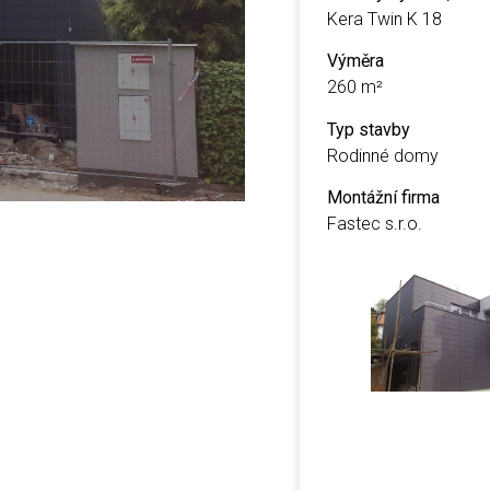
Kera Twin K 18
Výměra
260 m²
Typ stavby
Rodinné domy
Montážní firma
Fastec s.r.o.