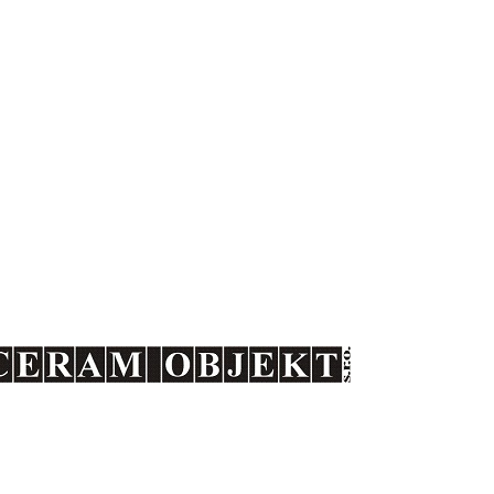
Keramické fasády
Keramické bazény
působí na tuzemském trhu
st společnosti CERAM OBJEKT s.r.o.
snažíme uplatnit v různých projektech v České republice. N
rojektanty, kterým se snažíme poskytnout maximální technickou p
ativních keramických materiálů v jejich projektech.