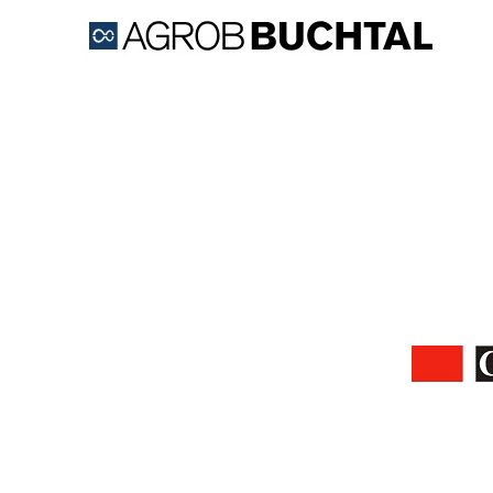
Firma AGROB BUCHTAL CZ 
jako součá
Výrobky AGROB BUCHTAL SOLAR CERAMICS se 
zaměřuje hlavně na spolupráci s architekty a p
zajímavých inov