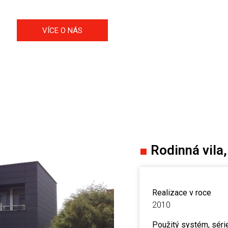
VÍCE O NÁS
■
Rodinná vila,
Realizace v roce
2010
Použitý systém, séri