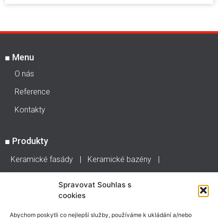
■
Menu
O nás
Reference
Kontakty
■
Produkty
Keramické fasády
Keramické bazény
Keramické hmoty
Obklady a dlažby
Jasba
Spravovat Souhlas s
cookies
Stonepanel
Abychom poskytli co nejlepší služby, používáme k ukládání a/nebo