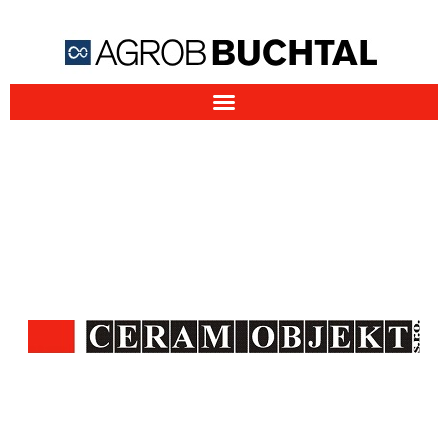
Firma AGROB BUCHTAL CZ
působí na tuzemském trhu od
roku 1992
jako součást společnosti CERAM OBJEKT
s.r.o.
Výrobky AGROB BUCHTAL SOLAR CERAMICS se snažíme
uplatnit v různých projektech v České republice. Naše
činnost se zaměřuje hlavně na spolupráci s architekty a