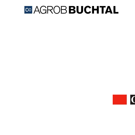
Firma AGROB BUCHTAL CZ 
jako součá
Výrobky AGROB BUCHTAL SOLAR CERAMICS se 
zaměřuje hlavně na spolupráci s architekty a p
zajímavých inov