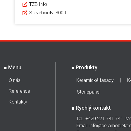
TZB Info
Stavebnictví 3000
■
Menu
■
Produkty
O nás
Keramické fasády
K
Reference
Stonepanel
Kontakty
■
Rychlý kontakt
Tel.: +420 271 741 741 M
Email: info@ceramobjekt.