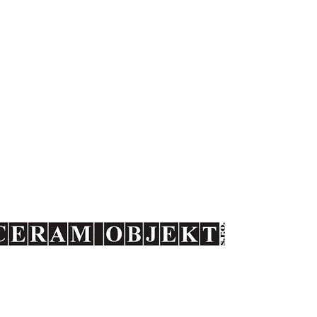
Keramické fasády
Keramické bazény
působí na tuzemském trhu
st společnosti CERAM OBJEKT s.r.o.
snažíme uplatnit v různých projektech v České republice. N
rojektanty, kterým se snažíme poskytnout maximální technickou p
ativních keramických materiálů v jejich projektech.