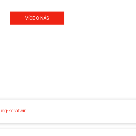
VÍCE O NÁS
ung-keratwin