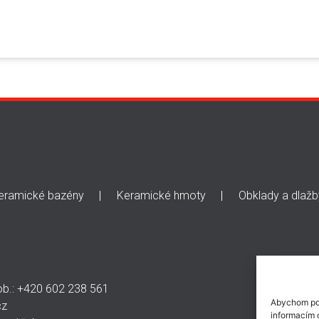
eramické bazény
Keramické hmoty
Obklady a dlažb
ob.: +420 602 238 561
Abychom pos
cz
informacím o