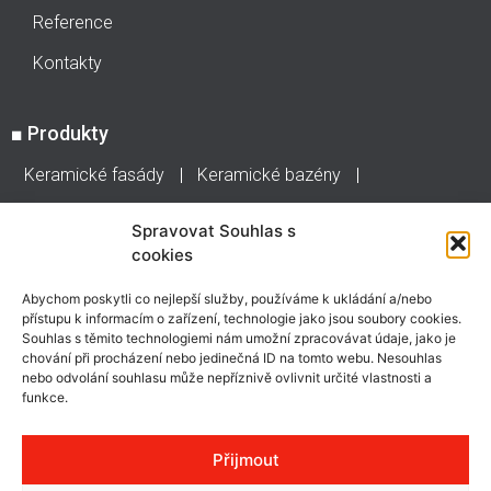
Reference
Kontakty
■
Produkty
Keramické fasády
Keramické bazény
Keramické hmoty
Obklady a dlažby
Jasba
Spravovat Souhlas s
cookies
Stonepanel
Abychom poskytli co nejlepší služby, používáme k ukládání a/nebo
■
Rychlý kontakt
přístupu k informacím o zařízení, technologie jako jsou soubory cookies.
Souhlas s těmito technologiemi nám umožní zpracovávat údaje, jako je
chování při procházení nebo jedinečná ID na tomto webu. Nesouhlas
Tel.: +420 271 741 741 Mob.: +420 602 238 561
nebo odvolání souhlasu může nepříznivě ovlivnit určité vlastnosti a
Email: info@ceramobjekt.cz
funkce.
Email: matejovsky@agrobbuchtal.cz
Přijmout