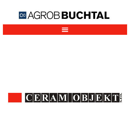
Firma AGROB BUCHTAL CZ
působí na tuzemském trhu od
roku 1992
jako součást společnosti CERAM OBJEKT
s.r.o.
Výrobky AGROB BUCHTAL SOLAR CERAMICS se snažíme
uplatnit v různých projektech v České republice. Naše
činnost se zaměřuje hlavně na spolupráci s architekty a