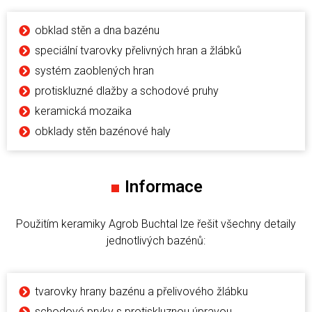
obklad stěn a dna bazénu
speciální tvarovky přelivných hran a žlábků
systém zaoblených hran
protiskluzné dlažby a schodové pruhy
keramická mozaika
obklady stěn bazénové haly
■
Informace
Použitím keramiky Agrob Buchtal lze řešit všechny detaily
jednotlivých bazénů:
tvarovky hrany bazénu a přelivového žlábku
schodové prvky s protiskluznou úpravou