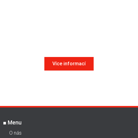
Bazénové dlažby protiskluzné
Více informací
■
Menu
O nás