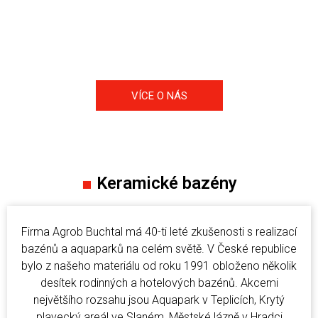
projektanty, kterým se snažíme poskytnout maximální
technickou podporu pro použití zajímavých inovativních
keramických materiálů v jejich projektech.
VÍCE O NÁS
■
Keramické bazény
Firma Agrob Buchtal má 40-ti leté zkušenosti s realizací
bazénů a aquaparků na celém světě. V České republice
bylo z našeho materiálu od roku 1991 obloženo několik
desítek rodinných a hotelových bazénů. Akcemi
největšího rozsahu jsou Aquapark v Teplicích, Krytý
plavecký areál ve Slaném, Městské lázně v Hradci