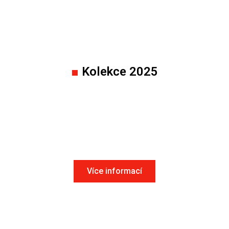
■
Kolekce 2025
Přelivné žlaby a tvarovky
Více informací