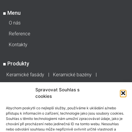
■
Menu
O nás
Reference
Kontakty
■
Produkty
Keramické fasády
Keramické bazény
Keramické hmoty
Obklady a dlažby
Jasba
Spravovat Souhlas s
cookies
Stonepanel
Abychom poskytli co nejlepší služby, používáme k ukládání a/nebo
■
Rychlý kontakt
přístupu k informacím o zařízení, technologie jako jsou soubory cookies.
Souhlas s těmito technologiemi nám umožní zpracovávat údaje, jako je
chování při procházení nebo jedinečná ID na tomto webu. Nesouhlas
Tel.: +420 271 741 741 Mob.: +420 602 238 561
nebo odvolání souhlasu může nepříznivě ovlivnit určité vlastnosti a