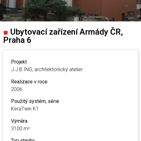
■
Ubytovací zařízení Armády ČR,
Praha 6
Projekt
J.J.B.ING, architektonický atelier
Realizace v roce
2006
Použitý systém, série
KeraTwin K1
Výměra
3100 m²
Typ stavby