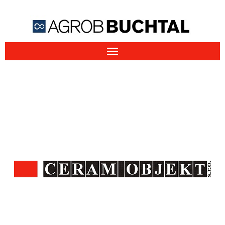
Firma AGROB BUCHTAL CZ
působí na tuzemském trhu od
roku 1992
jako součást společnosti CERAM OBJEKT
s.r.o.
Výrobky AGROB BUCHTAL SOLAR CERAMICS se snažíme
uplatnit v různých projektech v České republice. Naše
činnost se zaměřuje hlavně na spolupráci s architekty a